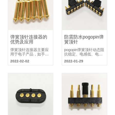
电流的要求越来越高
弹簧顶针连接器的
防震防水pogopin弹
优势及应用
簧顶针
弹簧顶针连接器主要应
pogopin弹簧顶针动态阻
用于电子产品，如手
抗稳定、电感低、电流
机、GPS定位、通讯设
大、寿命长、体积小、
2022-02-02
2022-01-29
备、电脑、打印机、医
定制性强；使用pogopin
疗设备、航空设备等。
弹簧顶针可以轻松实现
弹簧顶针连接器是一种
防水，pogopin弹簧顶针
特殊的连接器，其基本
使用特殊电镀工艺还可
结构由翻针、翻针、压
以防止汗水和接触
缩弹簧和塑料橡胶芯组
成