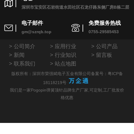
深圳市宝安区石岩街道水田社区石龙仔路东侧厂房B栋二层
电子邮件
免费服务热线
gm@szrqb.top
0755-29585453
公司简介
应用行业
公司产品
新闻
行业知识
留言板
联系我们
站点地图
版权所有：深圳市荣强斌电子五金有限公司
备案号：粤ICP备
18118219号
我们是一家Pogopin弹簧顶针品牌生产厂家,可定制,工厂批发价
格优惠