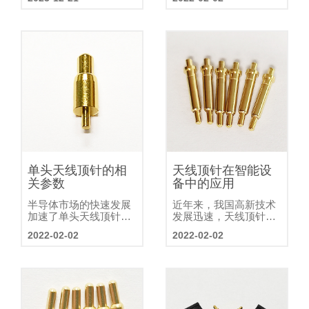
正以其卓越的性能和多
流不能超过连接器的额
功能的设计受到产品工
定值。还包括线径、导
程师们的广泛关注。
体面积、绝缘直径等。
注意弹簧充电Pogopin的
接触电阻、绝缘电阻、
耐压和温升，防止对连
接器的稳定性和使用寿
命产生不利
单头天线顶针的相
天线顶针在智能设
关参数
备中的应用
半导体市场的快速发展
近年来，我国高新技术
加速了单头天线顶针的
发展迅速，天线顶针的
技术创新，单头天线顶
应用越来越广泛。天线
2022-02-02
2022-02-02
针的设计水平和加工方
顶针现在广泛应用于通
法也得到了很大的提
信基站或终端、工业、
升。全球企业和市场的
航空航天、汽车、无人
电子化进程越来越快。
机等领域，天线顶针是
市场对单头天线顶针的
智能设备使用的精密连
快速反应，对互连和耐
接器的核心部件