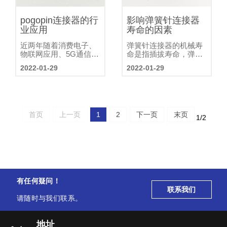
pogopin连接器的行
影响弹簧针连接器
业应用
寿命的因素
近两年随着消费电子、
弹簧针连接器的机械寿
物联网应用、5G通信网
命是指插拔寿命，弹簧
络等应用对无线连接的
针连接器通常规定为
2022-01-29
2022-01-29
需求，导致对pogopin连
5000次左右。在达到规
接器的需求呈指数级增
定的机械寿命时，弹簧
长。受益于TWS耳机、
针连接器的接触电阻、
智能穿戴、智能手机等
绝缘电阻和耐压不应超
消费电子行业的不断发
过规定值
展，全球连接器市场需
首页
上一页
1
2
下一页
末页
1/2
求持续增长
有任何疑问！
联系我们
请随时与我们联系。
地址