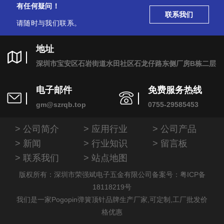
有任何疑问！
联系我们
请随时与我们联系。
地址
深圳市宝安区石岩街道水田社区石龙仔路东侧厂房B栋二层
电子邮件
免费服务热线
gm@szrqb.top
0755-29585453
公司简介
应用行业
公司产品
新闻
行业知识
留言板
联系我们
站点地图
版权所有：深圳市荣强斌电子五金有限公司
备案号：粤ICP备
18118219号
我们是一家Pogopin弹簧顶针品牌生产厂家,可定制,工厂批发价
格优惠